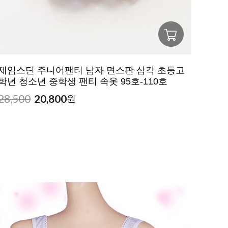
제임스딘 주니어팬티 남자 면스판 삼각 초등고
학년 청소년 중학생 팬티 속옷 95호-110호
28,500
20,800
원