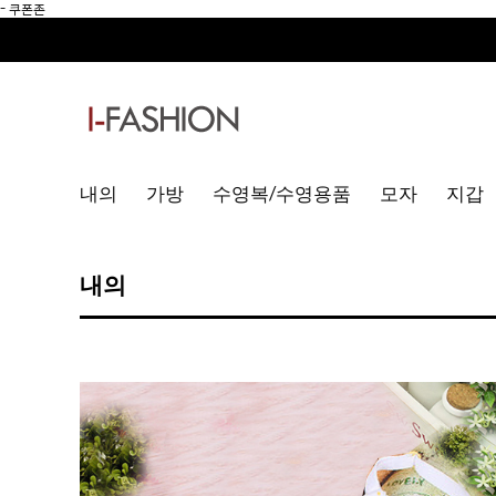
-
쿠폰존
내의
가방
수영복/수영용품
모자
지갑
내의