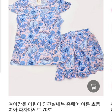
여아잠옷 어린이 인견실내복 홈웨어 여름 초등
여아 파자마세트 70호