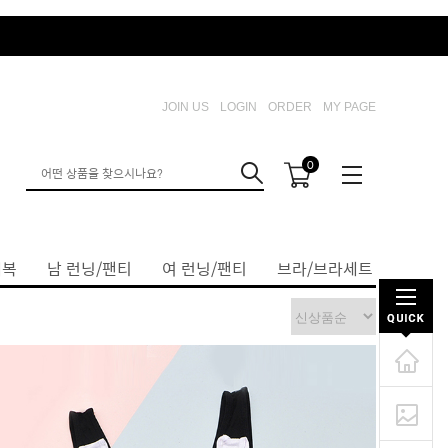
JOIN US
LOGIN
ORDER
MY PAGE
0
내복
남 런닝/팬티
여 런닝/팬티
브라/브라세트