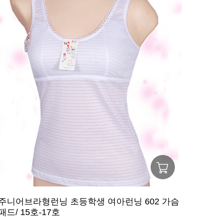
주니어브라형런닝 초등학생 여아런닝 602 가슴
패드/ 15호-17호