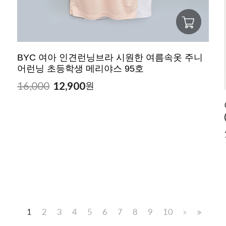
BYC 여아 인견런닝브라 시원한 여름속옷 주니
어런닝 초등학생 메리야스 95호
16,000
12,900
원
2
1
2
3
4
5
6
7
8
9
10
>
>>