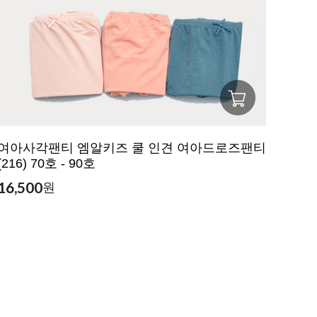
여아사각팬티 엠알키즈 쿨 인견 여아드로즈팬티
(216) 70호 - 90호
16,500
원