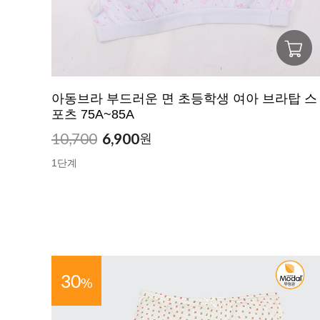
아동브라 부드러운 면 초등학생 여아 브라탑 스
포츠 75A~85A
10,700
6,900
원
1단계
30
%