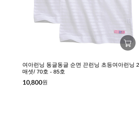
여아런닝 동글동글 순면 끈런닝 초등여아런닝 
매셋/ 70호 - 85호
10,800
원