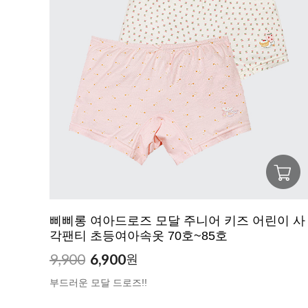
삐삐롱 여아드로즈 모달 주니어 키즈 어린이 사
각팬티 초등여아속옷 70호~85호
9,900
6,900
원
부드러운 모달 드로즈!!