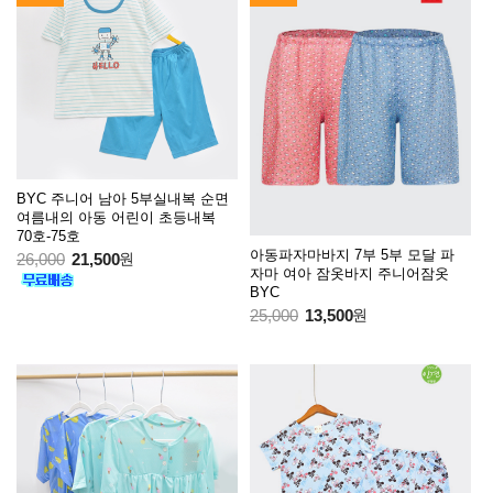
BYC 주니어 남아 5부실내복 순면
여름내의 아동 어린이 초등내복
70호-75호
아동파자마바지 7부 5부 모달 파
26,000
21,500
원
자마 여아 잠옷바지 주니어잠옷
BYC
25,000
13,500
원