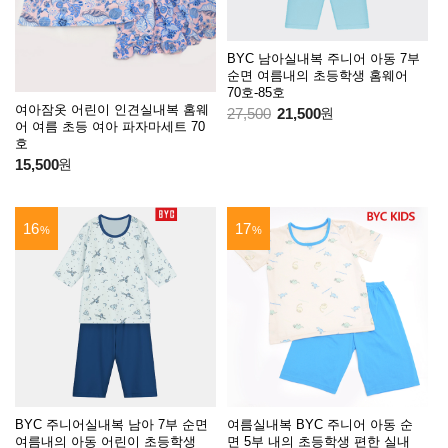
BYC 남아실내복 주니어 아동 7부
순면 여름내의 초등학생 홈웨어
70호-85호
여아잠옷 어린이 인견실내복 홈웨
27,500
21,500
원
어 여름 초등 여아 파자마세트 70
호
15,500
원
16
17
%
%
BYC 주니어실내복 남아 7부 순면
여름실내복 BYC 주니어 아동 순
여름내의 아동 어린이 초등학생
면 5부 내의 초등학생 편한 실내