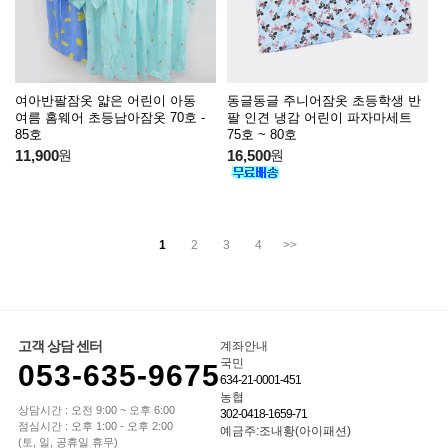
여아반팔잠옷 얇은 어린이 아동
동글동글 주니어잠옷 초등학생 반
여름 홈웨어 초등남아잠옷 70호 -
팔 인견 냉감 어린이 파자마세트
85호
75호 ~ 80호
11,900
원
16,500
원
1
2
3
4
>>
고객 상담 센터
계좌안내
국민
053-635-9675
634-21-0001-451
농협
상담시간 : 오전 9:00 ~ 오후 6:00
302-0418-1659-71
점심시간 : 오후 1:00 - 오후 2:00
예금주:조내황(아이패션)
(토, 일, 공휴일 휴무)