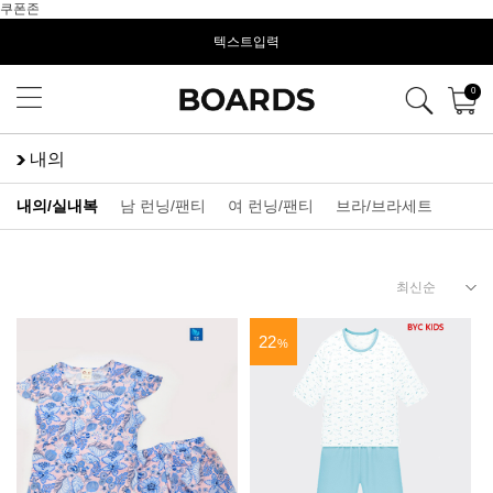
쿠폰존
텍스트입력
0
내의
내의/실내복
남 런닝/팬티
여 런닝/팬티
브라/브라세트
22
%