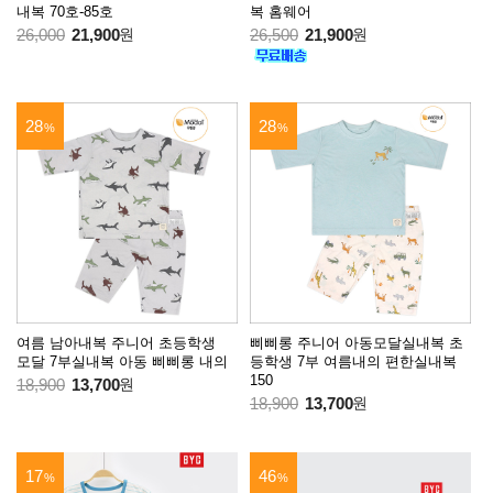
내복 70호-85호
복 홈웨어
26,000
21,900
원
26,500
21,900
원
28
28
%
%
여름 남아내복 주니어 초등학생
삐삐롱 주니어 아동모달실내복 초
모달 7부실내복 아동 삐삐롱 내의
등학생 7부 여름내의 편한실내복
150
18,900
13,700
원
18,900
13,700
원
17
46
%
%