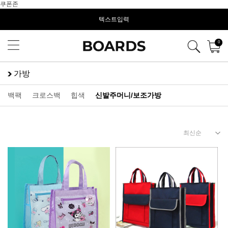
쿠폰존
텍스트입력
0
가방
백팩
크로스백
힙색
신발주머니/보조가방