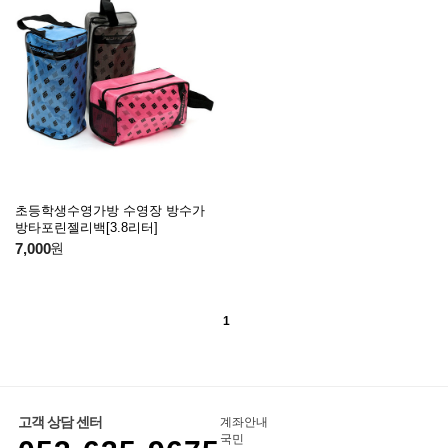
초등학생수영가방 수영장 방수가
방타포린젤리백[3.8리터]
7,000
원
1
고객 상담 센터
계좌안내
국민