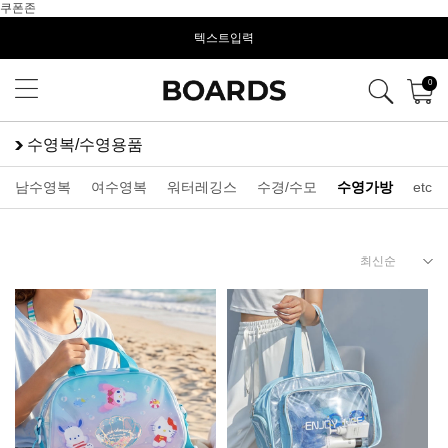
쿠폰존
텍스트입력
0
수영복/수영용품
남수영복
여수영복
워터레깅스
수경/수모
수영가방
etc