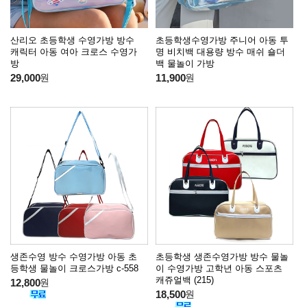
산리오 초등학생 수영가방 방수
초등학생수영가방 주니어 아동 투
캐릭터 아동 여아 크로스 수영가
명 비치백 대용량 방수 매쉬 숄더
방
백 물놀이 가방
29,000
원
11,900
원
생존수영 방수 수영가방 아동 초
초등학생 생존수영가방 방수 물놀
등학생 물놀이 크로스가방 c-558
이 수영가방 고학년 아동 스포츠
캐쥬얼백 (215)
12,800
원
18,500
원