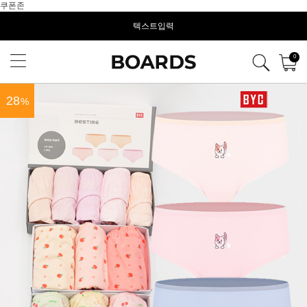
쿠폰존
텍스트입력
0
28
%