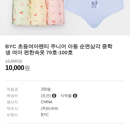
BYC 초등여아팬티 주니어 아동 순면삼각 중학
생 여아 편한속옷 70호-100호
13,900원
10,000
원
적립금
250원
배송비
(조건)
지역별
원산지
CHINA
제조사
(주)비와씨
브랜드
BYC