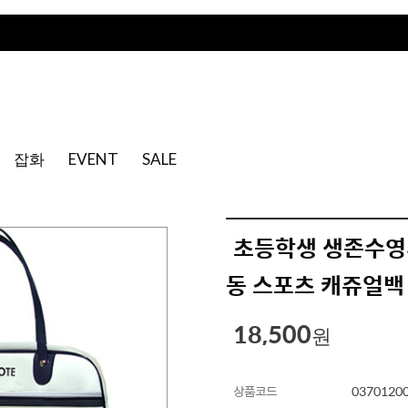
잡화
EVENT
SALE
초등학생 생존수영
동 스포츠 캐쥬얼백 
18,500
원
상품코드
0370120